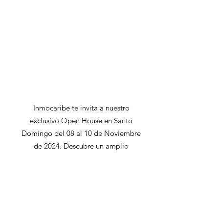
Inmocaribe te invita a nuestro
exclusivo Open House en Santo
Domingo del 08 al 10 de Noviembre
de 2024. Descubre un amplio
catálogo de propiedades, desde
elegantes apartamentos hasta lujosas
villas, con opciones para todos los
gustos y presupuestos. Solo durante
el evento, ofrecemos descuentos